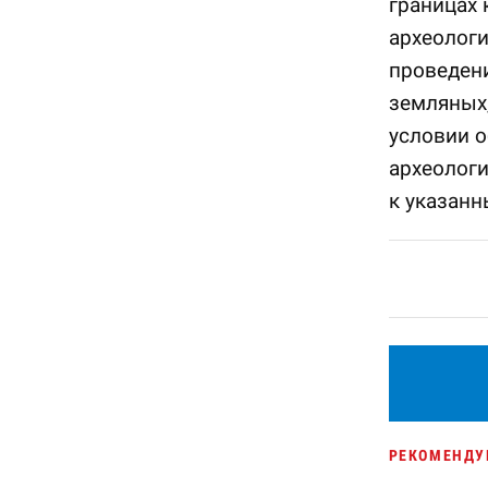
границах 
археологи
проведени
земляных,
условии 
археологи
к указанн
РЕКОМЕНДУ