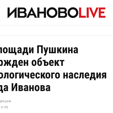
лощади Пушкина
ржден объект
ологического наследия
да Иванова
рецов
10:50