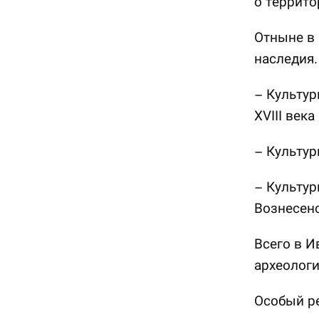
о террит
Отныне в 
наследия.
– Культур
XVIII века
– Культур
– Культур
Вознесенс
Всего в И
археологи
Особый р