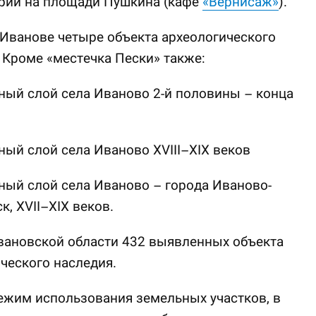
ории на площади Пушкина (кафе
«Вернисаж»
).
Иванове четыре объекта археологического
 Кроме «местечка Пески» также:
ный слой села Иваново 2-й половины – конца
ный слой села Иваново XVIII–XIX веков
ный слой села Иваново – города Иваново-
к, XVII–XIX веков.
вановской области 432 выявленных объекта
ческого наследия.
ежим использования земельных участков, в