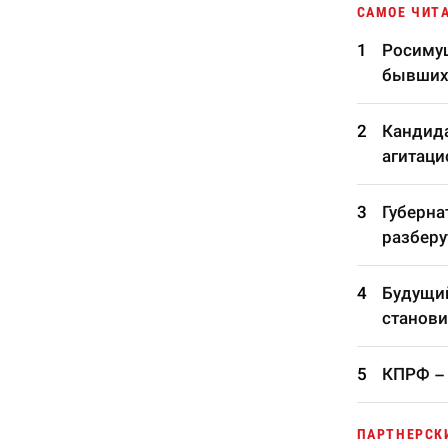
САМОЕ ЧИТ
Росимущ
бывших
Кандида
агитаци
Губерна
разберу
Будущий
станови
КПРФ – 
ПАРТНЕРСК