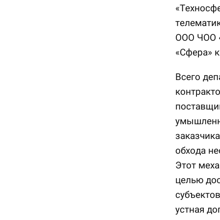
«Техносф
телематик
ООО ЧОО «
«Сфера» к
Всего деп
контракт
поставщик
умышленн
заказчика
обхода не
Этот меха
целью дос
субъектов
устная до