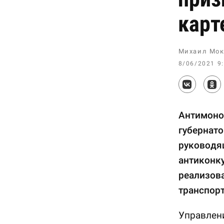
карт
Михаил Мок
8/06/2021 9
Антимоноп
губернато
руководя
антиконку
реализов
транспорт
Управлен