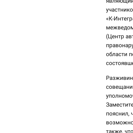
являющий
участник
«К-Интегр
межведом
(Центр а
правонар
области п
состоявше
Разживин 
совещании
уполномо
Заместите
пояснил, 
возможно,
также, чт