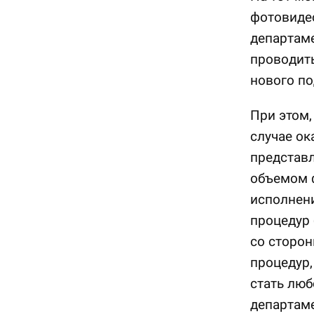
фотовиде
департаме
проводит
нового по
При этом,
случае ок
представл
объемом 
исполнени
процедур
со сторон
процедур,
стать люб
департаме