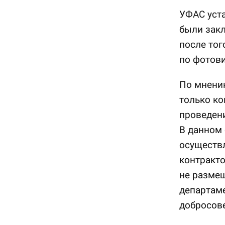
УФАС уста
были зак
после тог
по фотов
По мнению
только к
проведени
В данном 
осуществл
контракто
не размещ
департаме
добросов