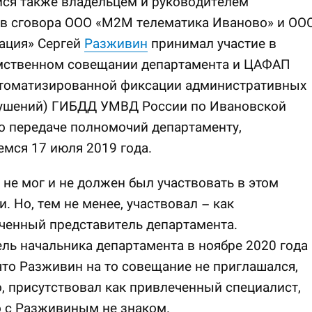
ся также владельцем и руководителем
ов сговора ООО «М2М телематика Иваново» и ОО
ация» Сергей
Разживин
принимал участие в
ственном совещании департамента и ЦАФАП
втоматизированной фиксации административных
ушений) ГИБДД УМВД России по Ивановской
о передаче полномочий департаменту,
мся 17 июля 2019 года.
не мог и не должен был участвовать в этом
. Но, тем не менее, участвовал – как
ченный представитель департамента.
ль начальника департамента в ноябре 2020 года
что Разживин на то совещание не приглашался,
 присутствовал как привлеченный специалист,
о с Разживиным не знаком.