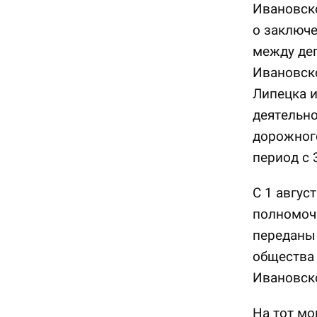
Ивановск
о заключе
между де
Ивановск
Липецка 
деятельн
дорожног
период с 
С 1 авгус
полномоч
переданы
общества 
Ивановско
На тот мо