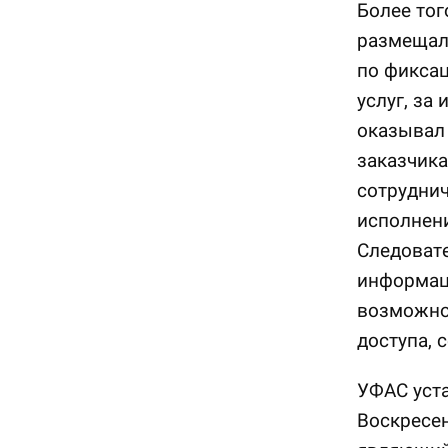
Более тог
размещала
по фиксац
услуг, за
оказывал
заказчика
сотруднич
исполнени
Следовате
информаци
возможнос
доступа, 
УФАС уста
Воскресен