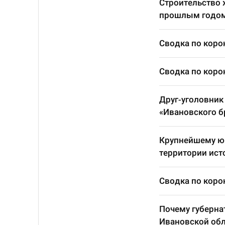
Строительство 
прошлым годо
Сводка по корон
Сводка по корон
Друг-уголовник
«Ивановского б
Крупнейшему юв
территории ист
Сводка по корон
Почему губерна
Ивановской обл