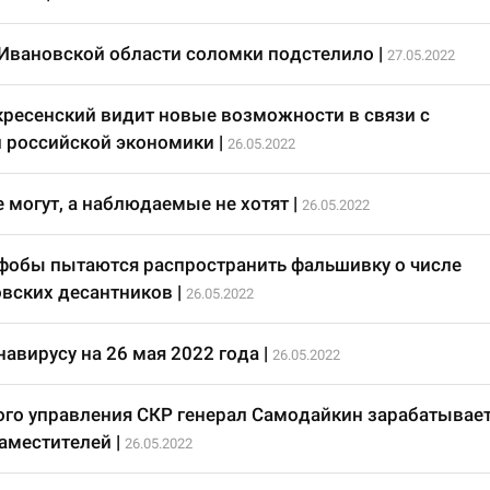
Ивановской области соломки подстелило
|
27.05.2022
кресенский видит новые возможности в связи с
 российской экономики
|
26.05.2022
 могут, а наблюдаемые не хотят
|
26.05.2022
фобы пытаются распространить фальшивку о числе
вских десантников
|
26.05.2022
авирусу на 26 мая 2022 года
|
26.05.2022
ого управления СКР генерал Самодайкин зарабатывае
аместителей
|
26.05.2022