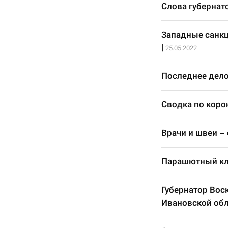
Слова губернат
Западные санкц
|
25.05.2022
Последнее дело
Сводка по корон
Врачи и швеи –
Парашютный кла
Губернатор Вос
Ивановской обл