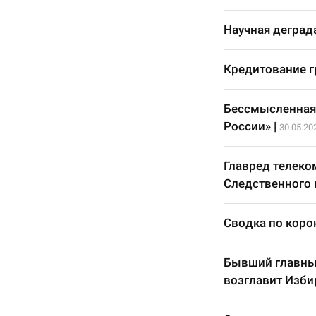
Научная деград
Кредитование г
Бессмысленная 
России»
|
30.05.20
Главред телеко
Следственного 
Сводка по корон
Бывший главны
возглавит Изби