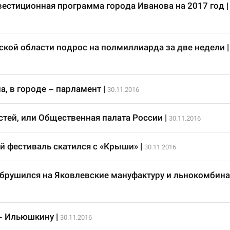
естиционная программа города Иванова на 2017 год
|
ской области подрос на полмиллиарда за две недели
|
а, в городе – парламент
|
30.11.2016
стей, или Общественная палата России
|
30.11.2016
 фестиваль скатился с «Крыши»
|
30.11.2016
брушился на Яковлевские мануфактуру и льнокомбина
– Ильюшкину
|
30.11.2016