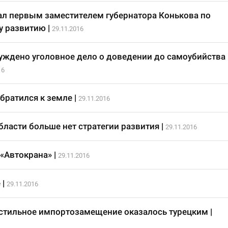
ал первым заместителем губернатора Конькова по
у развитию
|
29.11.2016
уждено уголовное дело о доведении до самоубийства
16
братился к земле
|
29.11.2016
бласти больше нет стратегии развития
|
29.11.2016
 «Автокрана»
|
29.11.2016
е
|
29.11.2016
стильное импортозамещение оказалось турецким
|