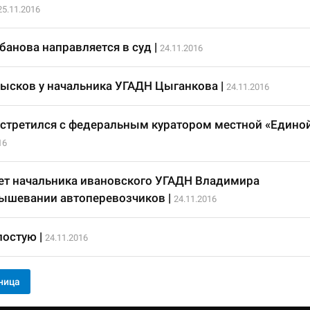
25.11.2016
банова направляется в суд
|
24.11.2016
ысков у начальника УГАДН Цыганкова
|
24.11.2016
стретился с федеральным куратором местной «Едино
16
т начальника ивановского УГАДН Владимира
рышевании автоперевозчиков
|
24.11.2016
лостую
|
24.11.2016
ница