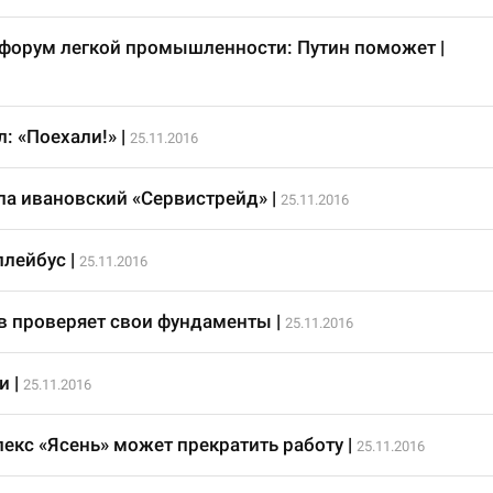
 форум легкой промышленности: Путин поможет
|
: «Поехали!»
|
25.11.2016
ла ивановский «Сервистрейд»
|
25.11.2016
ллейбус
|
25.11.2016
в проверяет свои фундаменты
|
25.11.2016
и
|
25.11.2016
екс «Ясень» может прекратить работу
|
25.11.2016