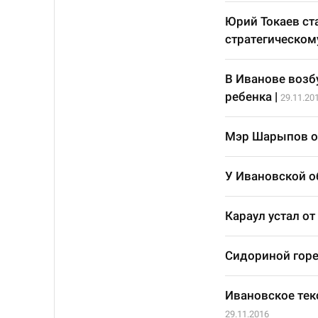
Юрий Токаев ст
стратегическом
В Иванове возб
ребенка
|
29.11.20
Мэр Шарыпов о
У Ивановской о
Караул устал от
Сидориной гор
Ивановское тек
29.11.2016