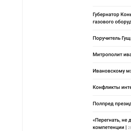
Губернатор Кон
газового обору
Поручитель Гущ
Митрополит ив
Ивановскому мэ
Конфликты инте
Полпред презид
«Перегнать, не 
компетенции
|
2