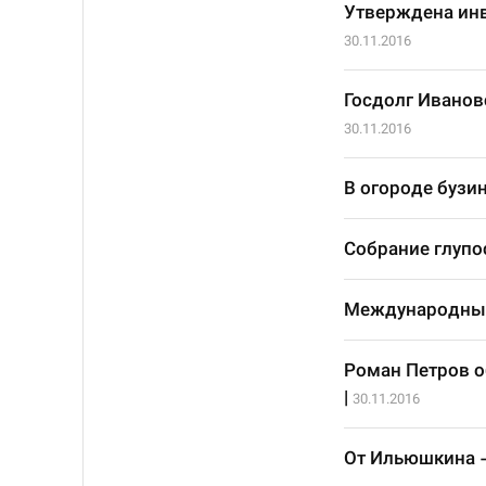
Утверждена инв
30.11.2016
Госдолг Иванов
30.11.2016
В огороде бузин
Собрание глупо
Международный
Роман Петров о
|
30.11.2016
От Ильюшкина 