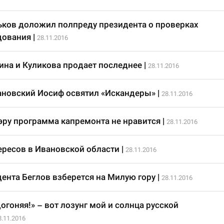
ьков доложил полпреду президента о проверках
дования
|
28.11.2016
ина и Куликова продает последнее
|
28.11.2016
ановский Иосиф освятил «Искандеры»
|
28.11.2016
ру программа капремонта не нравится
|
28.11.2016
ресов в Ивановской области
|
28.11.2016
ента Беглов взберется на Милую гору
|
28.11.2016
догоняя!» – вот лозунг мой и солнца русской
8.11.2016