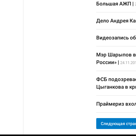
Большая АЖП
|
Дело Андрея Ка
Видеозапись об
Мэр Шарыпов в
России»
|
24.11.20
ФСБ подозревае
Цыганкова в к
Праймериз вхо
Следующая стра