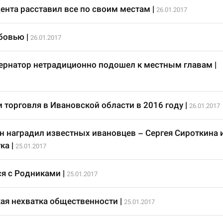
ента расставил все по своим местам
|
26.01.2017
юбовью
|
26.01.2017
ернатор нетрадиционно подошел к местным главам
|
 торговля в Ивановской области в 2016 году
|
26.01.2017
н наградил известных ивановцев – Сергея Сироткина 
ка
|
25.01.2017
я с Родниками
|
25.01.2017
ая нехватка общественности
|
25.01.2017