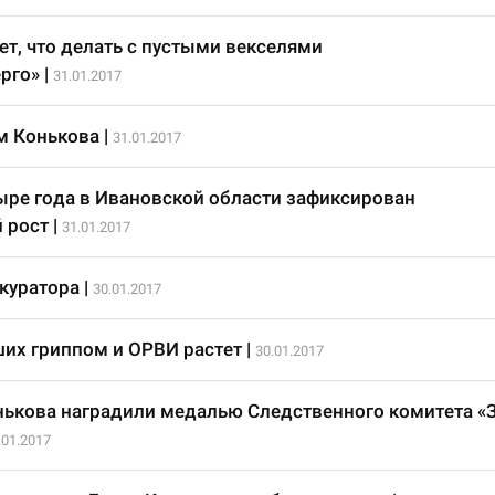
ет, что делать с пустыми векселями
рго»
|
31.01.2017
м Конькова
|
31.01.2017
ыре года в Ивановской области зафиксирован
 рост
|
31.01.2017
 куратора
|
30.01.2017
их гриппом и ОРВИ растет
|
30.01.2017
нькова наградили медалью Следственного комитета «
.01.2017