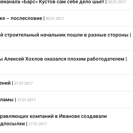
еканала «Барс» Кустов сам себе дело шьет
|
30.01.2017
же – послесловие
|
30.01.2017
й строительный начальник пошли в разные стороны
|
ы Алексей Хохлов оказался плохим работодателем
|
ений
|
27.01.2017
кламы
|
27.01.2017
правляющих компаний в Иванове создавали
едпосылки
|
27.01.2017