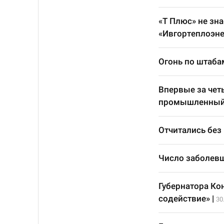
«Т Плюс» не зна
«Ивгортеплоэне
Огонь по штаба
Впервые за чет
промышленный
Отчитались без
Число заболевш
Губернатора Ко
содействие»
|
30