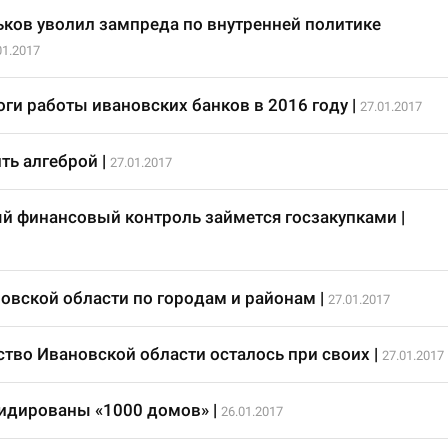
ьков уволил зампреда по внутренней политике
01.2017
ги работы ивановских банков в 2016 году
|
27.01.2017
ить алгеброй
|
27.01.2017
й финансовый контроль займется госзакупками
|
овской области по городам и районам
|
27.01.2017
ство Ивановской области осталось при своих
|
27.01.2017
видированы «1000 домов»
|
26.01.2017