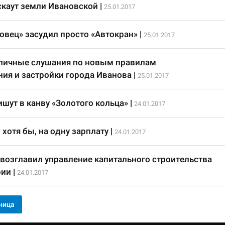
каут земли Ивановской
|
25.01.2017
овец» засудил просто «Автокран»
|
25.01.2017
личные слушания по новым правилам
ия и застройки города Иванова
|
25.01.2017
ишут в канву «Золотого кольца»
|
24.01.2017
хотя бы, на одну зарплату
|
24.01.2017
возглавил управление капитального строительства
рии
|
24.01.2017
ница