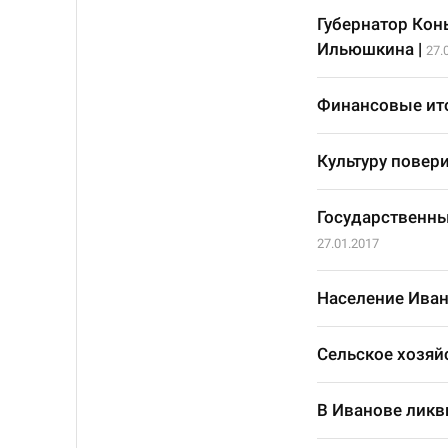
Губернатор Кон
Ильюшкина
|
27.
Финансовые ито
Культуру повер
Государственны
27.01.2017
Население Иван
Сельское хозяй
В Иванове лик