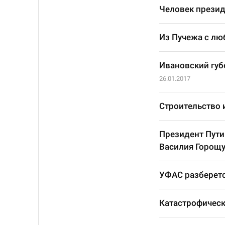
Человек презид
Из Пучежа с л
Ивановский губ
26.01.2017
Строительство и
Президент Пути
Василия Горощу
УФАС разберетс
Катастрофическ